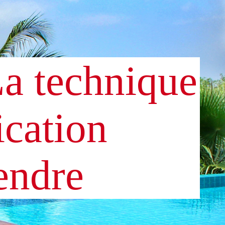
a technique
ication
endre