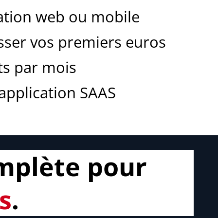
cation web ou mobile
isser vos premiers euros
ts par mois
 application SAAS
mplète pour
s
.