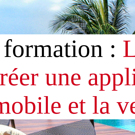
 formation :
L
réer une appl
obile et la v