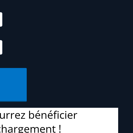
urrez bénéficier
échargement !