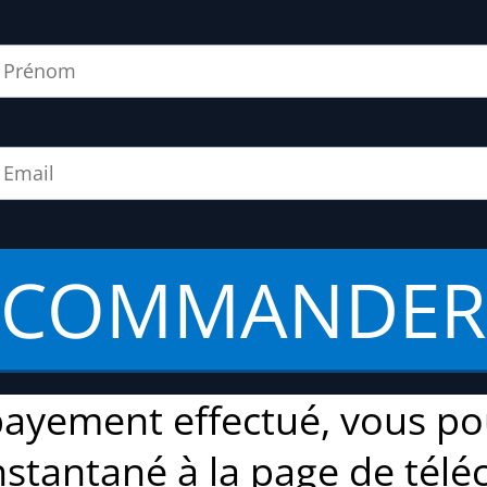
COMMANDER
payement effectué, vous po
nstantané à la page de tél