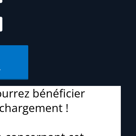
R
urrez bénéficier
échargement !