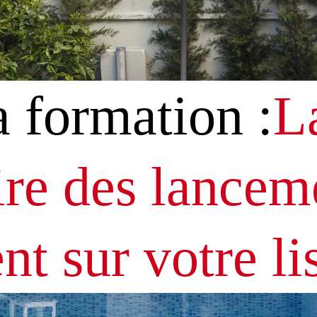
a formation :
L
ire des lancem
nt sur votre li