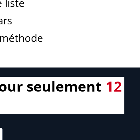
 liste
ars
a méthode
pour seulement
12